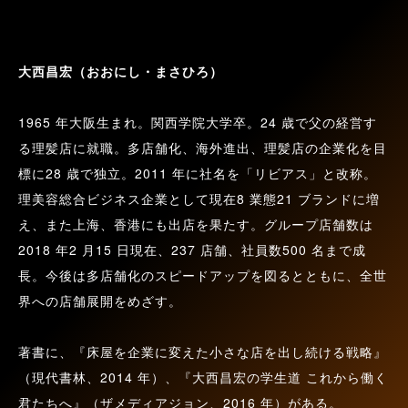
大西昌宏（おおにし・まさひろ）
1965 年大阪生まれ。関西学院大学卒。24 歳で父の経営す
る理髪店に就職。多店舗化、海外進出、理髪店の企業化を目
標に28 歳で独立。2011 年に社名を「リビアス」と改称。
理美容総合ビジネス企業として現在8 業態21 ブランドに増
え、また上海、香港にも出店を果たす。グループ店舗数は
2018 年2 月15 日現在、237 店舗、社員数500 名まで成
長。今後は多店舗化のスピードアップを図るとともに、全世
界への店舗展開をめざす。
著書に、『床屋を企業に変えた小さな店を出し続ける戦略』
（現代書林、2014 年）、『大西昌宏の学生道 これから働く
君たちへ』（ザメディアジョン、2016 年）がある。