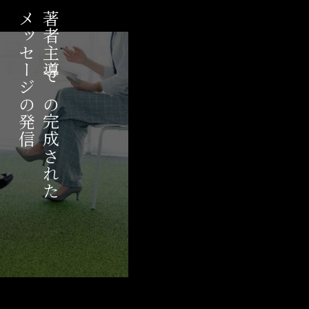
メッセージの
著者主導での
発信
完成された