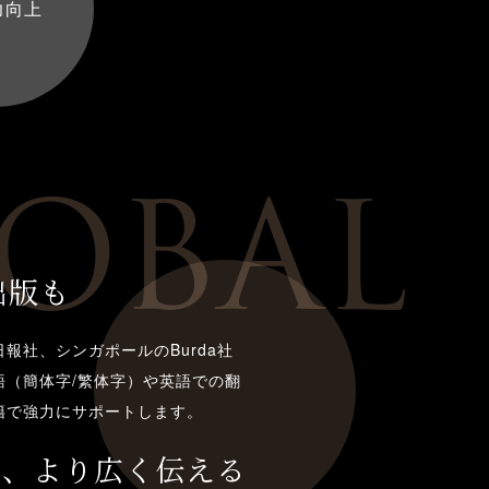
力向上
OBAL
出版も
報社、シンガポールのBurda社
語（簡体字/繁体字）や英語での翻
籍で強力にサポートします。
で、
より広く伝える