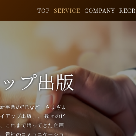
TOP
SERVICE
COMPANY
RECR
アップ出版
新事業のPRなど、さまざま
イアップ出版」。 数々のビ
と、これまで培ってきた企画
で、貴社のコミュニケーショ