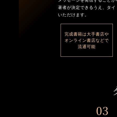
著者が
決定できるうえ、
タイ
いただけます。
完成
書籍は
大手
書店や
オンライン
書店
などで
流通可能
03