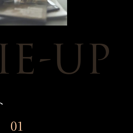
IE-UP
ト
01