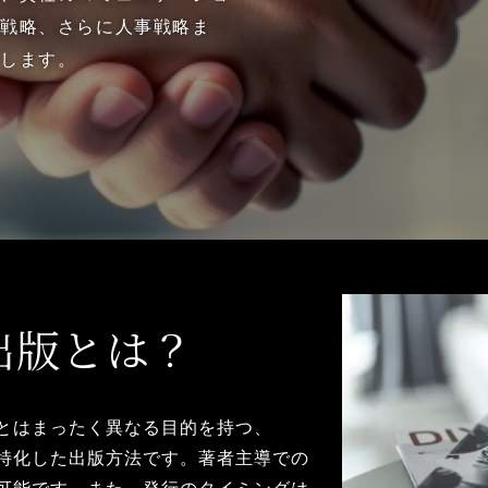
業戦略、さらに人事戦略ま
たします。
出版とは？
とは
まったく異なる
目的を持つ、
特化した
出版方法です。
著者主導での
可能です。
また、
発行の
タイミングは