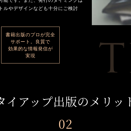
トルや
デザインなども
十分に
ご検討
T
書籍出版の
プロが
完全
サポート。
良質で
効果的な
情報発信が
実現
タイアップ出版の
メリッ
02